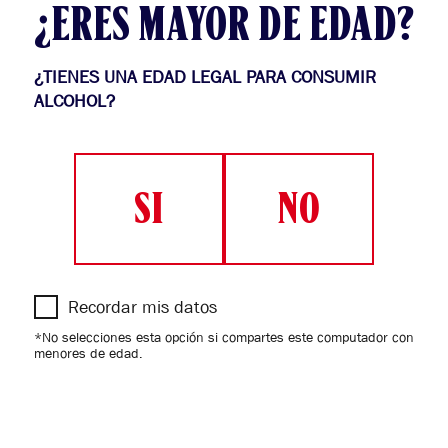
Aviso de Privacidad y de Cookies
.
¿ERES MAYOR DE EDAD?
YOURS TO TAKE
¿TIENES UNA EDAD LEGAL PARA CONSUMIR
ALCOHOL?
BUDX RECORDS
TIENDA
SI
NO
SÍGUENOS EN
Aviso de privacidad
Recordar mis datos
Contáctenos
*No selecciones esta opción si compartes este computador con
menores de edad.
Política de protección de datos personales
SUPERINTENDENCIA DE INDUSTRIA Y COMERCIO
Términos y Condiciones de campaña