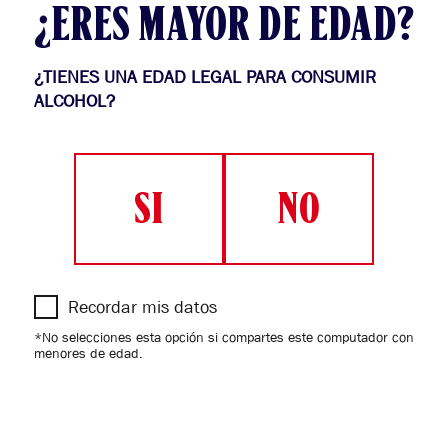
Aviso de Privacidad y de Cookies
.
¿ERES MAYOR DE EDAD?
YOURS TO TAKE
¿TIENES UNA EDAD LEGAL PARA CONSUMIR
ALCOHOL?
BUDX RECORDS
TIENDA
SI
NO
SÍGUENOS EN
Aviso de privacidad
Recordar mis datos
Contáctenos
*No selecciones esta opción si compartes este computador con
menores de edad.
Política de protección de datos personales
SUPERINTENDENCIA DE INDUSTRIA Y COMERCIO
Términos y Condiciones de campaña